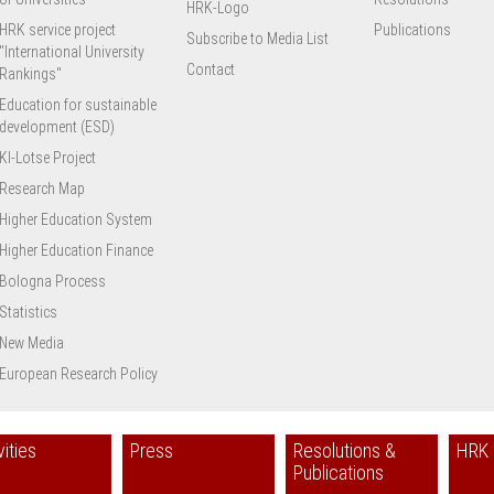
HRK-Logo
HRK service project
Publications
Subscribe to Media List
"International University
Contact
Rankings"
Education for sustainable
development (ESD)
KI-Lotse Project
Research Map
Higher Education System
Higher Education Finance
Bologna Process
Statistics
New Media
European Research Policy
vities
Press
Resolutions &
HRK 
Publications