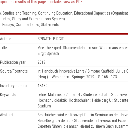
Knowledge Security
xport the results of this page in detailed view as PDF
ss
Representative offices of Germ
V. Studies and Teaching, Continuing Education, Educational Capacities (Organisat
universities abroad
tudies, Study and Examinations System)
B. Essays, Commentaries, Statements
rch Policy
Author
SPINATH. BIRGIT
Title
Meet the Expert: Studierende holen sich Wissen aus erste
Birgit Spinath
Publication year
2019
Source/Footnote
In: Handbuch Innovative Lehre / Simone Kauffeld ; Julius
(Hrsg.). - Wiesbaden : Springer, 2019. - S. 165 - 173
Inventory number
48430
Keywords
Lehre ; Multimedia / Internet ; Studentenschaft : Studienver
Hochschuldidaktik ; Hochschulen : Heidelberg U : Student
Studium
Abstract
Beschrieben wird ein Konzept für ein Seminar an der Unive
Heidelberg, bei dem die Studierenden Interviews mit Exper
Experten führen, die anschließend zu einem Buch zusam