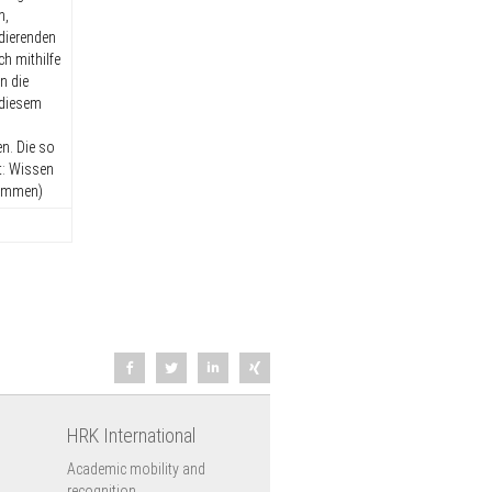
n,
dierenden
ch mithilfe
n die
 diesem
en. Die so
t: Wissen
nommen)
HRK International
Academic mobility and
recognition