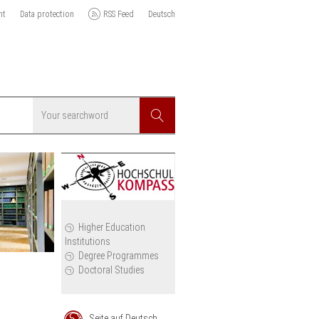
nt
Data protection
RSS Feed
Deutsch
Searchword
Search
icy
Higher Education
Institutions
cil
Degree Programmes
Doctoral Studies
Seite auf Deutsch