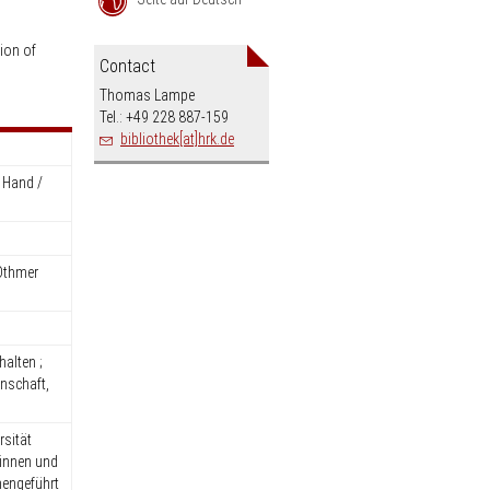
an
ion of
Contact
Thomas Lampe
Tel.: +49 228 887-159
bibliothek[at]hrk.de
r Hand /
 Othmer
halten ;
enschaft,
rsität
tinnen und
mengeführt