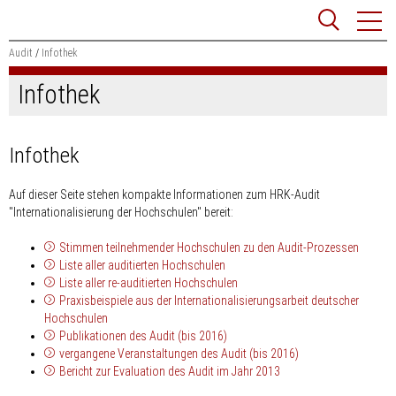
Zum
Websit
Content
springen
Audit
Infothek
Infothek
Suchbegriff
Suchen
Infothek
Auf dieser Seite stehen kompakte Informationen zum HRK-Audit
"Internationalisierung der Hochschulen" bereit:
Stimmen
teilnehmender Hochschulen zu den Audit-Prozessen
Liste aller
auditierten Hochschulen
Liste aller
re-auditierten Hochschulen
Praxisbeispiele
aus der Internationalisierungsarbeit deutscher
Hochschulen
Publikationen
des Audit (bis 2016)
vergangene
Veranstaltungen
des Audit (bis 2016)
Bericht zur
Evaluation
des Audit im Jahr 2013