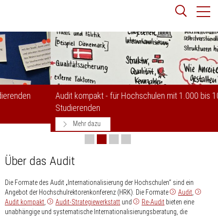
Zum
Websit
Content
springen
Suchbegriff
Suchen
Audit kompakt - für Hochschulen mit 1.000 bis 10.000
Studierenden
Mehr dazu
Über das Audit
Die Formate des Audit „Internationalisierung der Hochschulen“ sind ein
Angebot der Hochschulrektorenkonferenz (HRK). Die Formate
Audit
,
Audit kompakt
,
Audit-Strategiewerkstatt
und
Re-Audit
bieten eine
unabhängige und systematische Internationalisierungsberatung, die