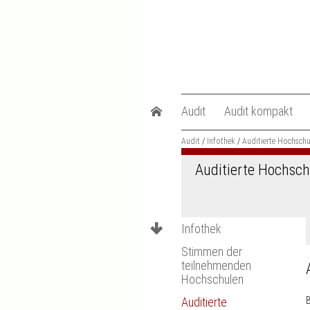
Zum
Content
springen
Zur
Hauptnavigation
springen
zur
Audit
Audit kompakt
Startseite
Audit
Konzept
Infothek
Konzept
Auditierte Hochschu
Ablauf
Ablauf
Auditierte Hochsc
Teilnahmemodalitäten
Teilnahmemodalitä
Infothek
Stimmen der
teilnehmenden
Hochschulen
B
Auditierte