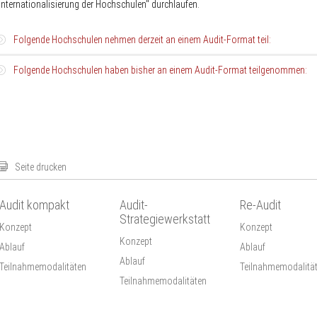
Internationalisierung der Hochschulen" durchlaufen.
Folgende Hochschulen nehmen derzeit an einem Audit-Format teil:
Folgende Hochschulen haben bisher an einem Audit-Format teilgenommen:
2025/26
Ruprecht-Karls-Universität Heidelberg (Audit)
2024/25
Westfälische Hochschule Gelsenkirchen Bocholt Recklinghausen (Audi
kompakt)
Universität Hildesheim (Audit kompakt)
Evangelische Hochschule Dresden (Audit-Strategiewerkstatt)
Pädagogische Hochschule Freiburg (Audit kompakt)
Technische Universität Hamburg (Audit kompakt)
Seite drucken
Hochschule der Medien Stuttgart (Audit kompakt)
Audit kompakt
Audit-
Re-Audit
2023/24
Strategiewerkstatt
Konzept
Konzept
Albert-Ludwigs-Universität Freiburg
Konzept
Ablauf
Ablauf
Katholische Hochschule Eichstätt-Ingolstadt (Audit kompakt)
Ablauf
HafenCity University Hamburg (Audit kompakt)
Teilnahmemodalitäten
Teilnahmemodalitä
HfMT Köln (Audit-Strategiewerkstatt)
Teilnahmemodalitäten
2022/23