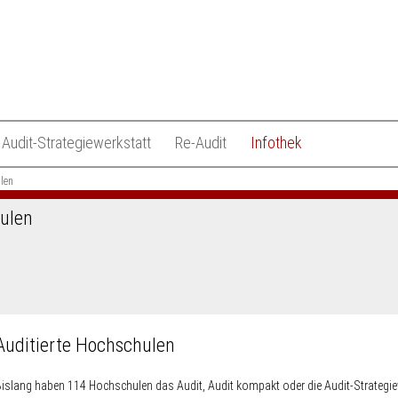
Audit-Strategiewerkstatt
Re-Audit
Infothek
len
Konzept
Konzept
Stimmen der teilnehmende
Hochschulen
Ablauf
Ablauf
hulen
Auditierte Hochschulen
ten
Teilnahmemodalitäten
Teilnahmemodalitäten
Re-auditierte Hochschulen
Publikationen
Veranstaltungen
Evaluation des Audit
Auditierte Hochschulen
islang haben 114 Hochschulen das Audit, Audit kompakt oder die Audit-Strategie