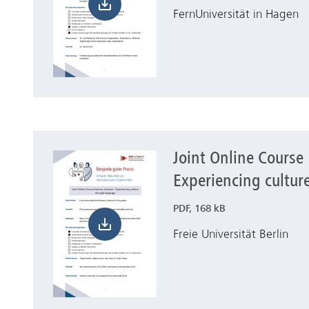
FernUniversität in Hagen
Joint Online Cours
Herunterladen Joint Online Course Hebrew-Germa
Experiencing cultur
PDF, 168 kB
Freie Universität Berlin