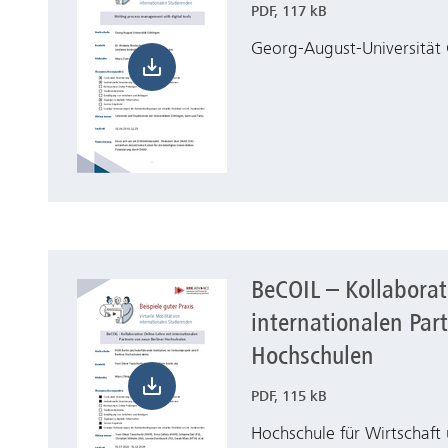
PDF, 117 kB
Georg-August-Universität
BeCOIL – Kollaborat
Herunterladen BeCOIL – Kollaborative Online-Lehr
internationalen Par
Hochschulen
PDF, 115 kB
Hochschule für Wirtschaft 