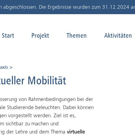
h abgeschlossen. Die Ergebnisse wurden zum 31.12.2024 archi
Start
Projekt
Themen
Aktivitäten
Unterseiten anzeigen von
Unterseiten anzeigen 
Unters
Virtuelle Mobilität
axis
tueller Mobilität
erbesserung von Rahmenbedingungen bei der
nale Studierende beleuchten. Dabei können
 vorgestellt werden. Ziel ist es,
em sichtbar zu machen und
erung der Lehre und dem Thema
virtuelle