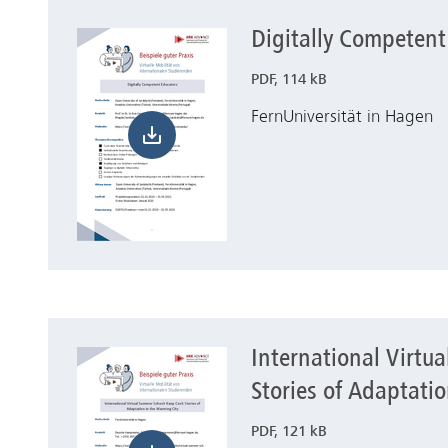
Digitally Competent
Herunterladen Digitally Competent Educators
PDF, 114 kB
FernUniversität in Hagen
International Virtu
Herunterladen International Virtual Summer Schoo
Stories of Adaptati
PDF, 121 kB