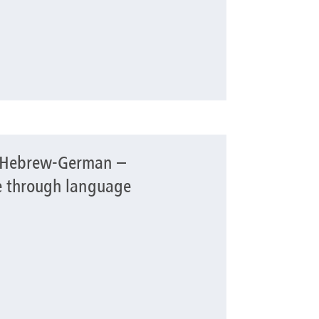
e Hebrew-German –
n – Experiencing culture through language
e through language