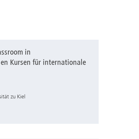
assroom in
ienvorbereitenden Kursen für internationale Studierende
en Kursen für internationale
ität zu Kiel