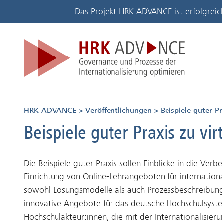
Zum Seiteninhalt
Zum Hauptmenü
Zum Navigationspfad
Das Projekt HRK ADVANCE ist erfolgreic
Zur Startseite der HRK
HRK ADVANCE
Veröffentlichungen
Beispiele guter Pr
Beispiele guter Praxis zu vir
Die Beispiele guter Praxis sollen Einblicke in die V
Einrichtung von Online-Lehrangeboten für internatio
sowohl Lösungsmodelle als auch Prozessbeschreibungen
innovative Angebote für das deutsche Hochschulsyst
Hochschulakteur:innen, die mit der Internationalisi