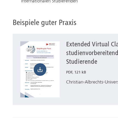
internationalen Studierenden
Beispiele guter Praxis
Extended Virtual Cl
Herunterladen Extended Virtual Classroom in stud
studienvorbereitend
Studierende
PDF, 121 kB
Christian-Albrechts-Univers