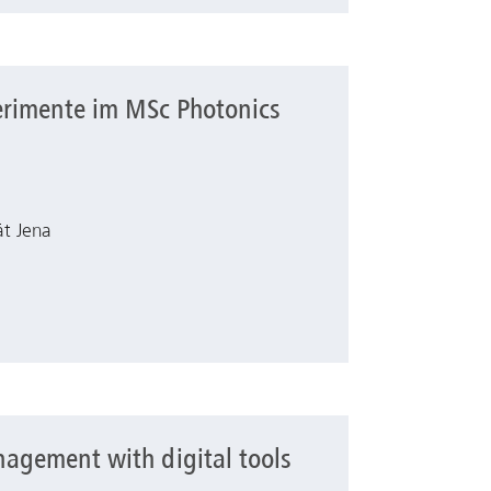
erimente im MSc Photonics
c Photonics Praktikum
ät Jena
agement with digital tools
igital tools