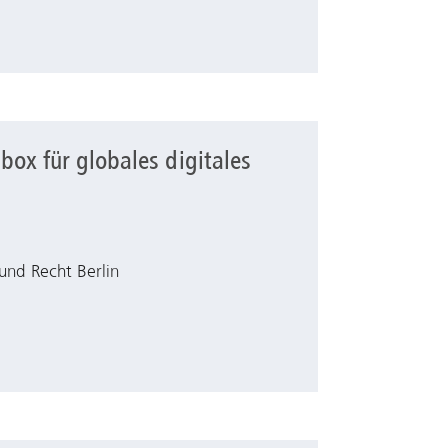
lbox für globales digitales
es digitales Lernen
und Recht Berlin