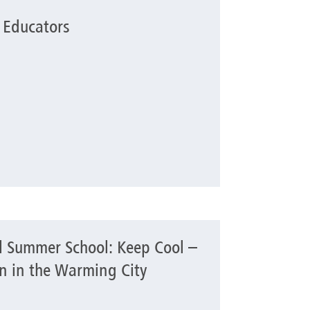
 Educators
al Summer School: Keep Cool –
l: Keep Cool – Stories of Adaptation in the Warming City
on in the Warming City