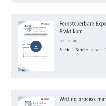
Fernsteuerbare Exp
Herunterladen Fernsteuerbare Experimente im MS
Praktikum
PDF, 116 kB
Friedrich-Schiller-Universit
Writing process man
Herunterladen Writing process management with d