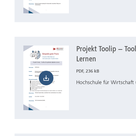
Projekt Toolip − Too
Herunterladen Projekt Toolip − Toolbox für global
Lernen
PDF, 236 kB
Hochschule für Wirtschaft 