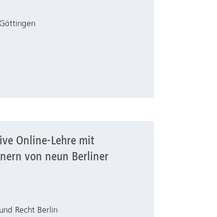
 Göttingen
ive Online-Lehre mit
e mit internationalen Partnern von neun Berliner Hochschul
tnern von neun Berliner
und Recht Berlin