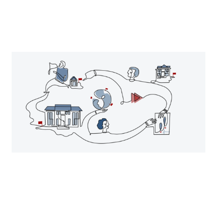
Gewinnung und Berufung
internationaler Professor:innen
Strukturelle Verankerung von
Lehrendenmobilität in
internationalen Kooperationen