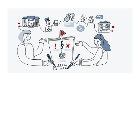
Risikomanagement in
Kooperationsverträgen für Studien-
und Promotionsprogramme