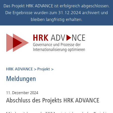
Zum Seiteninhalt
Zum Hauptmenü
Zum Navigationspfad
Das Projekt HRK ADVANCE ist erfolgreich abgeschlossen.
Die Ergebnisse wurden zum 31.12.2024 archiviert und
bleiben langfristig erhalten.
Zur Startseite der HRK
Meldungen
HRK ADVANCE
Projekt
Meldungen
11. Dezember 2024
Abschluss des Projekts HRK ADVANCE