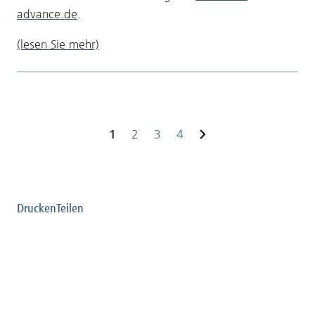
advance.de
.
(lesen Sie mehr)
1
2
3
4
nächste
Drucken
Teilen