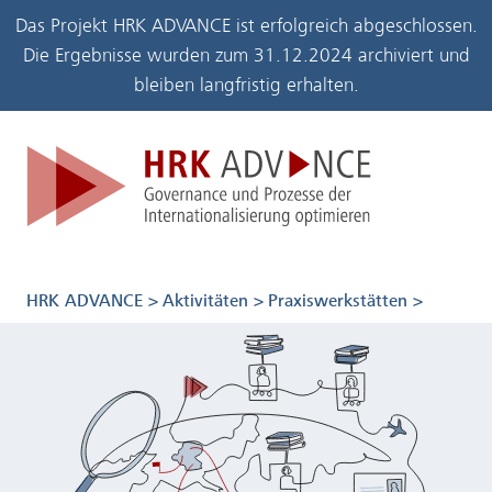
Zum Seiteninhalt
Zum Hauptmenü
Zum Navigationspfad
Das Projekt HRK ADVANCE ist erfolgreich abgeschlossen.
Die Ergebnisse wurden zum 31.12.2024 archiviert und
bleiben langfristig erhalten.
Zur Startseite der HRK
Gewinnun
HRK ADVANCE
Aktivitäten
Praxiswerkstätten