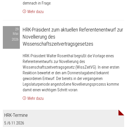
Reform
demnach in Frage.
Mehr dazu
HRK-
HRK-Präsident zum aktuellen Referentenentwurf zur
29
Präsident
Mai
Novellierung des
zum
2026
Wissenschaftszeitvertragsgesetzes
aktuellen
Referentenentwurf
HRK-Präsident Walter Rosenthal begrüßt die Vorlage eines
zur
Referentenentwurfs zur Novellierung des
Novellierung
Wissenschaftszeitvertragsgesetz (WissZeitVG). In einer ersten
des
Reaktion bewertet er den am Donnerstagabend bekannt
gewordenen Entwurf. Der bereits in der vergangenen
Wissenschaftszeitvertragsgesetzes
Legislaturperiode angestoßene Novellierungsprozess komme
damit einen wichtigen Schritt voran.
Mehr dazu
HRK-Termine
5./6.11.2026