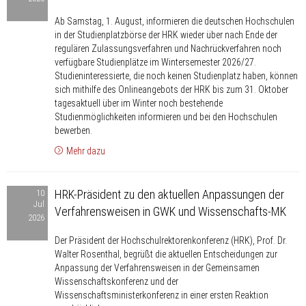
finden:
Ab Samstag, 1. August, informieren die deutschen Hochschulen
HRK-
in der Studienplatzbörse der HRK wieder über nach Ende der
Studienplatzbörse
regulären Zulassungsverfahren und Nachrückverfahren noch
startet
verfügbare Studienplätze im Wintersemester 2026/27.
am
Studieninteressierte, die noch keinen Studienplatz haben, können
sich mithilfe des Onlineangebots der HRK bis zum 31. Oktober
1.
tagesaktuell über im Winter noch bestehende
August
Studienmöglichkeiten informieren und bei den Hochschulen
bewerben.
Mehr dazu
HRK-
HRK-Präsident zu den aktuellen Anpassungen der
10
Präsident
Jul
Verfahrensweisen in GWK und Wissenschafts-MK
zu
2026
den
Der Präsident der Hochschulrektorenkonferenz (HRK), Prof. Dr.
aktuellen
Walter Rosenthal, begrüßt die aktuellen Entscheidungen zur
Anpassungen
Anpassung der Verfahrensweisen in der Gemeinsamen
der
Wissenschaftskonferenz und der
Wissenschaftsministerkonferenz in einer ersten Reaktion
Verfahrensweisen