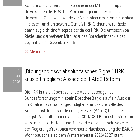
Sprecherin
Katharina Riedel wird neue Sprecherin der Mitgliedergruppe
der
Universitäten der HRK. Die Mikrobiologin und Rektorin der
HRK-
Universität Greifswald wurde zur Nachfolgerin von Anja Steinbeck
Mitgliedergruppe
in dieser Funktion gewählt. Gemäß HRK-Ordnung wird Riedel
damit zugleich eine Vizepräsidentin der HRK. Die Amtszeit von
Universitäten
Riedel und der weiteren Mitglieder des Sprecher:innenkreises
beginnt am 1. Dezember 2026.
Mehr dazu
„Bildungspolitisch
„Bildungspolitisch absolut falsches Signal“: HRK
1
absolut
Jun
kritisiert mögliche Absage der BAföG-Reform
falsches
2026
Signal“:
Die HRK kritisiert überraschende Medienaussagen der
HRK
Bundesforschungsministerin Dorothee Bär, die auf ein Aus der
kritisiert
im Koalitionsvertrag angekündigten Grundsatznovelle des
mögliche
Bundesausbildungsförderungsgesetzes (BAföG) hindeuten.
Jüngste Verlautbarungen aus der CDU/CSU-Bundestagsfraktion
Absage
weisen in dieselbe Richtung. Selbst die kürzlich noch zwischen
der
den Regierungsfraktionen vereinbarte Nachbesserung der BAföG-
BAföG-
Wohnpauschale ab dem Wintersemester 2026/2027 steht