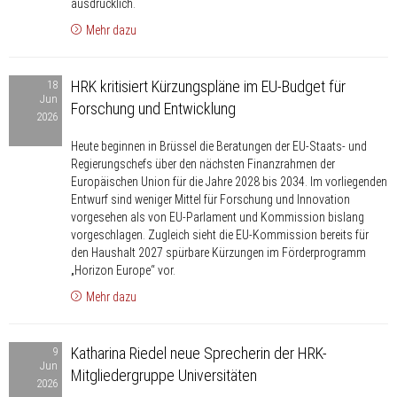
ausdrücklich.
in
Mehr dazu
GWK
und
HRK
Wissenschafts-
HRK kritisiert Kürzungspläne im EU-Budget für
18
kritisiert
Jun
MK
Forschung und Entwicklung
Kürzungspläne
2026
im
Heute beginnen in Brüssel die Beratungen der EU-Staats- und
EU-
Regierungschefs über den nächsten Finanzrahmen der
Budget
Europäischen Union für die Jahre 2028 bis 2034. Im vorliegenden
für
Entwurf sind weniger Mittel für Forschung und Innovation
vorgesehen als von EU-Parlament und Kommission bislang
Forschung
vorgeschlagen. Zugleich sieht die EU-Kommission bereits für
und
den Haushalt 2027 spürbare Kürzungen im Förderprogramm
Entwicklung
„Horizon Europe“ vor.
Mehr dazu
Katharina
Katharina Riedel neue Sprecherin der HRK-
9
Riedel
Jun
Mitgliedergruppe Universitäten
neue
2026