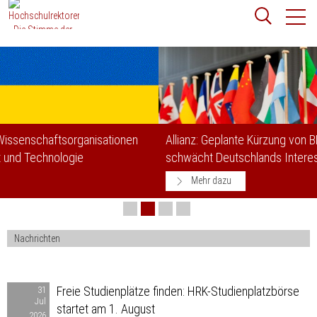
Zum
Websit
Content
springen
Suchbegriff
Suchen
Allianz: Geplante Kürzung von BMZ-Förderprogrammen
schwächt Deutschlands Interessen
Mehr dazu
Nachrichten
Freie
Freie Studienplätze finden: HRK-Studienplatzbörse
31
Jul
Studienplätze
startet am 1. August
2026