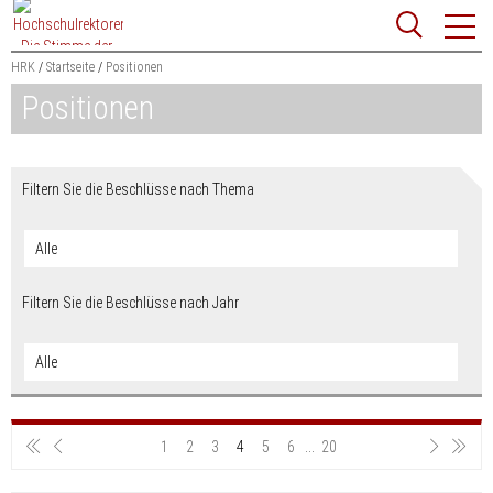
Zum
Websit
Content
springen
HRK
Startseite
Positionen
Positionen
Suchbegriff
Suchen
Filtern Sie die Beschlüsse nach Thema
Anze
Filtern Sie die Beschlüsse nach Jahr
1
2
3
4
5
6
...
20