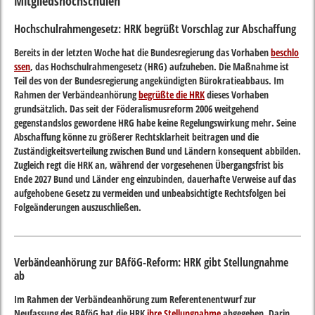
Mitgliedshochschulen
Hochschulrahmengesetz: HRK begrüßt Vorschlag zur Abschaffung
Bereits in der letzten Woche hat die Bundesregierung das Vorhaben
beschlo
ssen
, das Hochschulrahmengesetz (HRG) aufzuheben. Die Maßnahme ist
Teil des von der Bundesregierung angekündigten Bürokratieabbaus. Im
Rahmen der Verbändeanhörung
begrüßte die HRK
dieses Vorhaben
grundsätzlich. Das seit der Föderalismusreform 2006 weitgehend
gegenstandslos gewordene HRG habe keine Regelungswirkung mehr. Seine
Abschaffung könne zu größerer Rechtsklarheit beitragen und die
Zuständigkeitsverteilung zwischen Bund und Ländern konsequent abbilden.
Zugleich regt die HRK an, während der vorgesehenen Übergangsfrist bis
Ende 2027 Bund und Länder eng einzubinden, dauerhafte Verweise auf das
aufgehobene Gesetz zu vermeiden und unbeabsichtigte Rechtsfolgen bei
Folgeänderungen auszuschließen.
Verbändeanhörung zur BAföG-Reform: HRK gibt Stellungnahme
ab
Im Rahmen der Verbändeanhörung zum Referentenentwurf zur
Neufassung des BAföG hat die HRK
ihre Stellungnahme
abgegeben. Darin