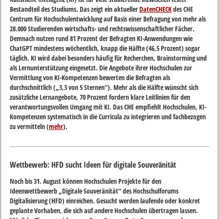
Bestandteil des Studiums. Das zeigt ein aktueller
DatenCHECK
des CHE
Centrum für Hochschulentwicklung auf Basis einer Befragung von mehr als
28.000 Studierenden wirtschafts- und rechtswissenschaftlicher Fächer.
Demnach nutzen rund 81 Prozent der Befragten KI-Anwendungen wie
ChatGPT mindestens wöchentlich, knapp die Hälfte (46,5 Prozent) sogar
täglich. KI wird dabei besonders häufig für Recherchen, Brainstorming und
als Lernunterstützung eingesetzt. Die Angebote ihrer Hochschulen zur
Vermittlung von KI-Kompetenzen bewerten die Befragten als
durchschnittlich („3,3 von 5 Sternen“). Mehr als die Hälfte wünscht sich
zusätzliche Lernangebote, 70 Prozent fordern klare Leitlinien für den
verantwortungsvollen Umgang mit KI. Das CHE empfiehlt Hochschulen, KI-
Kompetenzen systematisch in die Curricula zu integrieren und fachbezogen
zu vermitteln (
mehr
).
Wettbewerb: HFD sucht Ideen für digitale Souveränität
Noch bis 31. August können Hochschulen Projekte für den
Ideenwettbewerb „Digitale Souveränität“ des Hochschulforums
Digitalisierung (HFD) einreichen. Gesucht werden laufende oder konkret
geplante Vorhaben, die sich auf andere Hochschulen übertragen lassen.