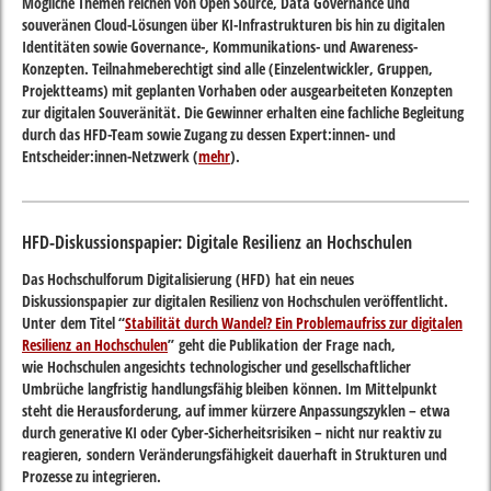
Mögliche Themen reichen von Open Source, Data Governance und
souveränen Cloud-Lösungen über KI-Infrastrukturen bis hin zu digitalen
Identitäten sowie Governance-, Kommunikations- und Awareness-
Konzepten. Teilnahmeberechtigt sind alle (Einzelentwickler, Gruppen,
Projektteams) mit geplanten Vorhaben oder ausgearbeiteten Konzepten
zur digitalen Souveränität. Die Gewinner erhalten eine fachliche Begleitung
durch das HFD-Team sowie Zugang zu dessen Expert:innen- und
Entscheider:innen-Netzwerk (
mehr
).
HFD-Diskussionspapier: Digitale Resilienz an Hochschulen
Das Hochschulforum Digitalisierung (HFD) hat ein neues
Diskussionspapier zur digitalen Resilienz von Hochschulen veröffentlicht.
Unter dem Titel “
Stabilität durch Wandel? Ein Problemaufriss zur digitalen
Resilienz an Hochschulen
” geht die Publikation der Frage nach,
wie Hochschulen angesichts technologischer und gesellschaftlicher
Umbrüche langfristig handlungsfähig bleiben können. Im Mittelpunkt
steht die Herausforderung, auf immer kürzere Anpassungszyklen – etwa
durch generative KI oder Cyber-Sicherheitsrisiken – nicht nur reaktiv zu
reagieren, sondern Veränderungsfähigkeit dauerhaft in Strukturen und
Prozesse zu integrieren.