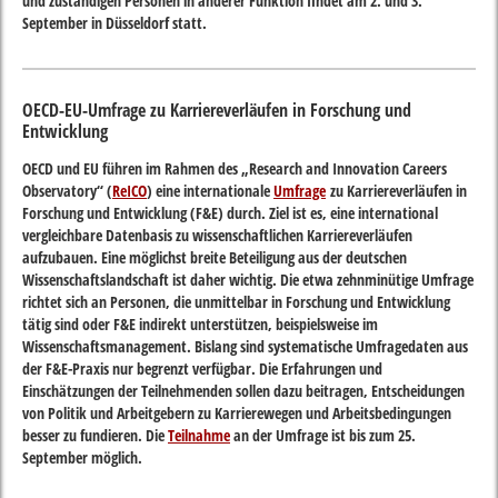
und zuständigen Personen in anderer Funktion findet am 2. und 3.
September in Düsseldorf statt.
OECD-EU-Umfrage zu Karriereverläufen in Forschung und
Entwicklung
OECD und EU führen im Rahmen des „Research and Innovation Careers
Observatory“ (
ReICO
) eine internationale
Umfrage
zu Karriereverläufen in
Forschung und Entwicklung (F&E) durch. Ziel ist es, eine international
vergleichbare Datenbasis zu wissenschaftlichen Karriereverläufen
aufzubauen. Eine möglichst breite Beteiligung aus der deutschen
Wissenschaftslandschaft ist daher wichtig. Die etwa zehnminütige Umfrage
richtet sich an Personen, die unmittelbar in Forschung und Entwicklung
tätig sind oder F&E indirekt unterstützen, beispielsweise im
Wissenschaftsmanagement. Bislang sind systematische Umfragedaten aus
der F&E-Praxis nur begrenzt verfügbar. Die Erfahrungen und
Einschätzungen der Teilnehmenden sollen dazu beitragen, Entscheidungen
von Politik und Arbeitgebern zu Karrierewegen und Arbeitsbedingungen
besser zu fundieren. Die
Teilnahme
an der Umfrage ist bis zum 25.
September möglich.