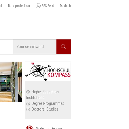
nt
Data protection
RSS Feed
Deutsch
Searchword
Search
icy
Higher Education
Institutions
cil
Degree Programmes
Doctoral Studies
Seite auf Deutsch