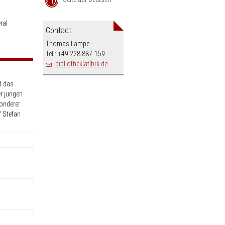
an
ral
Contact
Thomas Lampe
Tel.: +49 228 887-159
bibliothek[at]hrk.de
d das
r jungen
onderer
/ Stefan