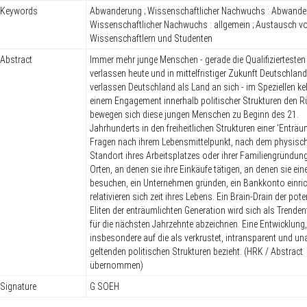
Keywords
Abwanderung ; Wissenschaftlicher Nachwuchs : Abwander
Wissenschaftlicher Nachwuchs : allgemein ; Austausch v
Wissenschaftlern und Studenten
Abstract
Immer mehr junge Menschen - gerade die Qualifiziertesten 
verlassen heute und in mittelfristiger Zukunft Deutschland
verlassen Deutschland als Land an sich - im Speziellen ke
einem Engagement innerhalb politischer Strukturen den R
bewegen sich diese jungen Menschen zu Beginn des 21.
Jahrhunderts in den freiheitlichen Strukturen einer 'Enträu
Fragen nach ihrem Lebensmittelpunkt, nach dem physisc
Standort ihres Arbeitsplatzes oder ihrer Familiengründun
Orten, an denen sie ihre Einkäufe tätigen, an denen sie ein
besuchen, ein Unternehmen gründen, ein Bankkonto einric
relativieren sich zeit ihres Lebens. Ein Brain-Drain der pote
Eliten der enträumlichten Generation wird sich als Trende
für die nächsten Jahrzehnte abzeichnen. Eine Entwicklung,
insbesondere auf die als verkrustet, intransparent und una
geltenden politischen Strukturen bezieht. (HRK / Abstract
übernommen)
Signature
G SOEH