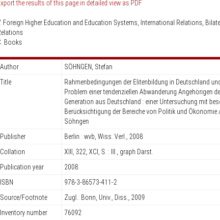
Knowledge Security
xport the results of this page in detailed view as PDF
ss
Representative offices of Germ
. Foreign Higher Education and Education Systems, International Relations, Bilate
universities abroad
elations
C. Books
rch Policy
Author
SÖHNGEN, Stefan
Title
Rahmenbedingungen der Elitenbildung in Deutschland un
Problem einer tendenziellen Abwanderung Angehörigen de
Generation aus Deutschland : einer Untersuchung mit bes
Berücksichtigung der Bereiche von Politik und Ökonomie 
Söhngen
Publisher
Berlin : wvb, Wiss. Verl., 2008
Collation
XIII, 322, XCI, S. : Ill., graph Darst.
Publication year
2008
ISBN
978-3-86573-411-2
Source/Footnote
Zugl.: Bonn, Univ., Diss., 2009
Inventory number
76092