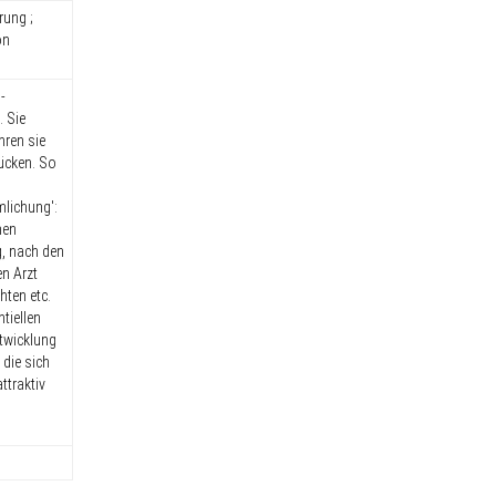
ung ;
on
-
. Sie
hren sie
ücken. So
mlichung':
hen
g, nach den
en Arzt
hten etc.
ntiellen
ntwicklung
 die sich
ttraktiv