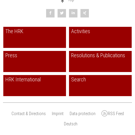
The HRK
Activities
Press
Resolutions & Publications
HRK International
Search
Contact & Directions
Imprint
Data protection
RSS Feed
Deutsch