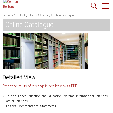
Jump
Website
to
search
content
Englisch
Englisch
The HRK
Library
Online Catalogue
Online Catalogue
Searchword
Search
Detailed View
Export the results of this page in detailed view as PDF
V. Foreign Higher Education and Education Systems, International Relations,
Bilateral Relations
B. Essays, Commentaries, Statements